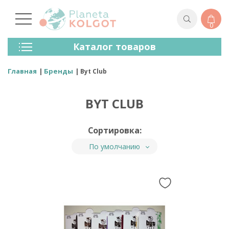
0
Колготки
Каталог товаров
Чулки
Нижнее Белье
Главная
Бренды
Byt Club
Лосины (леггинсы)
Носки И Гольфы
BYT CLUB
Спортивная Одежда
Для Мужчин
Для Детей
Сортировка:
Бренды
По умолчанию