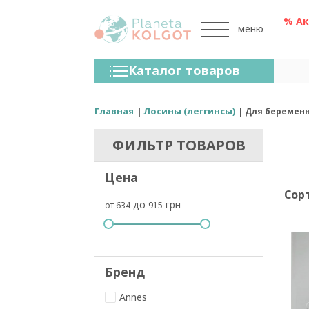
% А
меню
Колготки
Каталог товаров
Чулки
Нижнее Белье
Главная
Лосины (леггинсы)
Для беремен
Лосины (леггинсы)
ФИЛЬТР ТОВАРОВ
Носки И Гольфы
Цена
Спортивная Одежда
Сор
до
грн
от 634
915
Для Мужчин
Для Детей
Бренды
Бренд
Annes