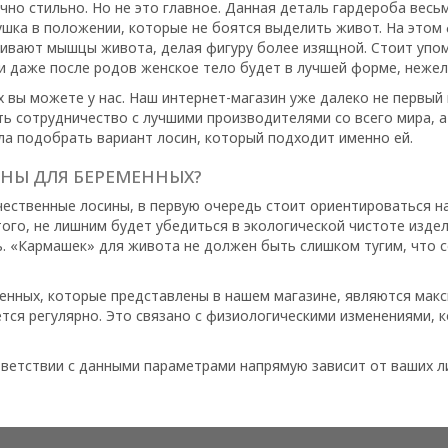
чно стильно. Но не это главное. Данная деталь гардероба вес
шка в положении, которые не боятся выделить живот. На этом 
ягивают мышцы живота, делая фигуру более изящной. Стоит упо
и даже после родов женское тело будет в лучшей форме, нежел
 вы можете у нас. Наш интернет-магазин уже далеко не первый
ть сотрудничество с лучшими производителями со всего мира, 
а подобрать вариант лосин, который подходит именно ей.
ИНЫ ДЛЯ БЕРЕМЕННЫХ?
ественные лосины, в первую очередь стоит ориентироваться на
того, не лишним будет убедиться в экологической чистоте изд
ь. «Кармашек» для живота не должен быть слишком тугим, что 
енных, которые представлены в нашем магазине, являются мак
тся регулярно. Это связано с физиологическими изменениями, 
тветствии с данными параметрами напрямую зависит от ваших л