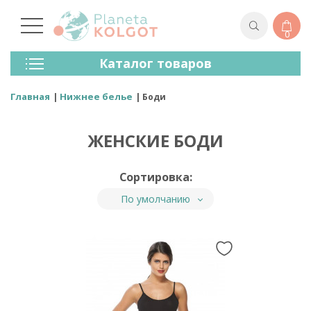
0
Колготки
Каталог товаров
Чулки
Нижнее Белье
Главная
Нижнее белье
Боди
Лосины (леггинсы)
Носки И Гольфы
ЖЕНСКИЕ БОДИ
Спортивная Одежда
Для Мужчин
Для Детей
Сортировка:
Бренды
По умолчанию