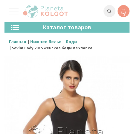
0
Колготки
Каталог товаров
Чулки
Нижнее Белье
Главная
Нижнее белье
Боди
Лосины (леггинсы)
Sevim Body 2015 женское боди из хлопка
Носки И Гольфы
Спортивная Одежда
Для Мужчин
Для Детей
Бренды