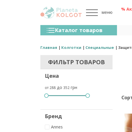
% А
меню
Колготки
Каталог товаров
Чулки
Нижнее Белье
Главная
Колготки
Специальные
Защитн
Лосины (леггинсы)
ФИЛЬТР ТОВАРОВ
Носки И Гольфы
Цена
Спортивная Одежда
до
грн
от 288
352
Для Мужчин
Сор
Для Детей
Бренды
Бренд
Annes