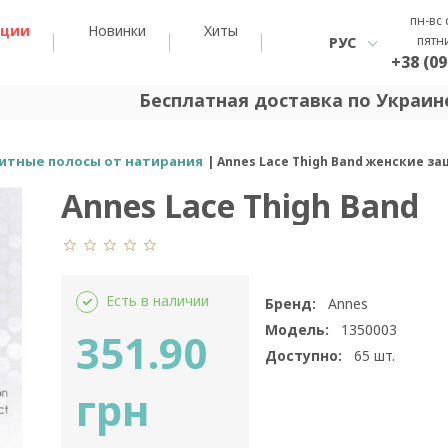
пн-вс 
кции
Новинки
Хиты
пятн
РУС
+38 (09
Бесплатная доставка по Украине
итные полосы от натирания
Annes Lace Thigh Band женские з
Annes Lace Thigh Band
Есть в наличии
Бренд:
Annes
Модель:
1350003
351.90
Доступно:
65
шт.
грн