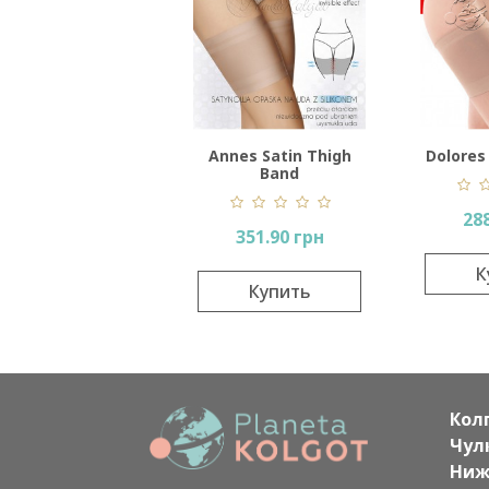
Annes Satin Thigh
Dolores
Band
288
351.90 грн
К
Купить
Кол
Чул
Ниж