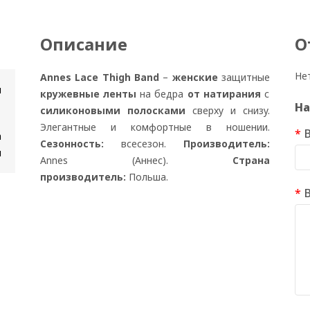
Описание
О
Не
Annes Lace Thigh Band
–
женские
защитные
н
кружевные ленты
на бедра
от натирания
с
На
силиконовыми полосками
сверху и снизу.
Элегантные и комфортные в ношении.
а
Сезонность:
всесезон.
Производитель:
н
Annes (Аннес).
Страна
производитель:
Польша.