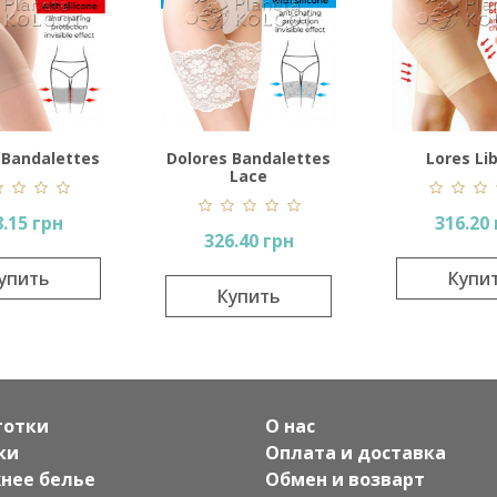
 Bandalettes
Dolores Bandalettes
Lores Li
Lace
.15 грн
316.20
326.40 грн
упить
Купи
Купить
готки
О нас
ки
Оплата и доставка
нее белье
Обмен и возварт