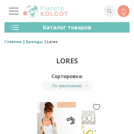
0
Колготки
Каталог товаров
Чулки
Нижнее Белье
Главная
Бренды
Lores
Лосины (леггинсы)
Носки И Гольфы
LORES
Спортивная Одежда
Для Мужчин
Для Детей
Сортировка:
Бренды
По умолчанию