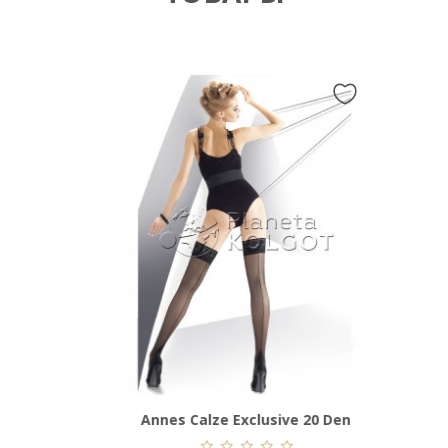
n
Annes Calze Exclusive 20 Den