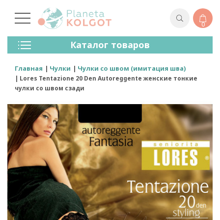
0
Колготки
Каталог товаров
Чулки
Нижнее Белье
Главная
Чулки
Чулки со швом (имитация шва)
Лосины (леггинсы)
Lores Tentazione 20 Den Autoreggente женские тонкие
Носки И Гольфы
чулки со швом сзади
Спортивная Одежда
Для Мужчин
Для Детей
Бренды