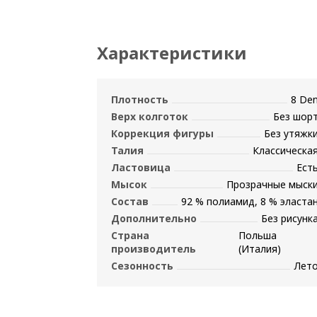
Характеристики
Плотность
8 De
Верх колготок
Без шор
Коррекция фигуры
Без утяжк
Талия
Классическа
Ластовица
Ест
Мысок
Прозрачные мыск
Состав
92 % полиамид, 8 % эласта
Дополнительно
Без рисунк
Страна
Польша
производитель
(Италия)
Сезонность
Лет