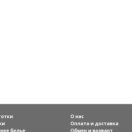
готки
О нас
ки
Оплата и доставка
нее белье
Обмен и возварт