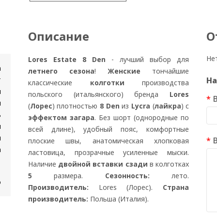
Описание
О
Не
Lores Estate 8 Den
- лучший выбор для
n
летнего сезона
!
Женские
тончайшие
т
На
классические
колготки
производства
и
польского (итальянского) бренда
Lores
я
(
Лорес
) плотностью
8 Den
из
Lycra
(
лайкра
) с
ь
эффектом загара
. Без шорт (однородные по
и
всей длине), удобный пояс, комфортные
н
плоские швы, анатомическая хлопковая
а
ластовица, прозрачные усиленные мыски.
Наличие
двойной вставки сзади
в колготках
5
размера.
Сезонность:
лето.
о
Производитель:
Lores (Лорес).
Страна
производитель:
Польша (Италия).