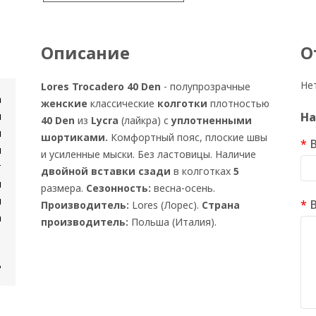
Описание
О
Не
Lores Trocadero 40 Den
- полупрозрачные
n
женские
классические
колготки
плотностью
и
На
40 Den
из
Lycra
(лайкра) с
уплотненными
и
шортиками.
Комфортный пояс, плоские швы
я
и усиленные мыски. Без ластовицы. Наличие
т
двойной вставки
сзади
в колготках
5
и
размера.
Сезонность:
весна-осень.
н
Производитель:
Lores (Лорес).
Страна
а
производитель:
Польша (Италия).
ь