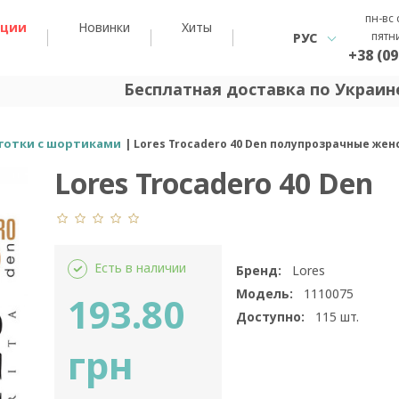
пн-вс 
кции
Новинки
Хиты
пятн
РУС
+38 (09
Бесплатная доставка по Украине
готки с шортиками
Lores Trocadero 40 Den полупрозрачные же
Lores Trocadero 40 Den
Есть в наличии
Бренд:
Lores
Модель:
1110075
193.80
Доступно:
115
шт.
грн