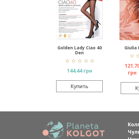
Golden Lady Ciao 40
Giulia
Den
121.7
144.44 грн
грн
Купить
К
Кол
Чул