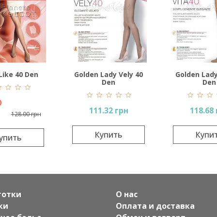
 Like 40 Den
Golden Lady Vely 40
Golden Lady
Den
Den
0
111.32 грн
118.68
128.00 грн
Купить
Купи
упить
готки
О нас
ки
Оплата и доставка