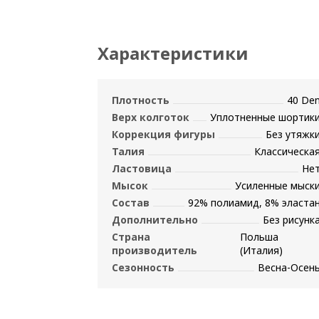
Характеристики
Плотность
40 De
Верх колготок
Уплотненные шортик
Коррекция фигуры
Без утяжк
Талия
Классическа
Ластовица
Не
Мысок
Усиленные мыск
Состав
92% полиамид, 8% эласта
Дополнительно
Без рисунк
Страна
Польша
производитель
(Италия)
Сезонность
Весна-Осен