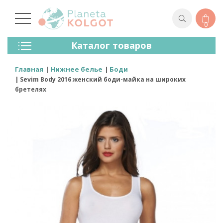
0
Колготки
Каталог товаров
Чулки
Нижнее Белье
Главная
Нижнее белье
Боди
Лосины (леггинсы)
Sevim Body 2016 женский боди-майка на широких
Носки И Гольфы
бретелях
Спортивная Одежда
Для Мужчин
Для Детей
Бренды