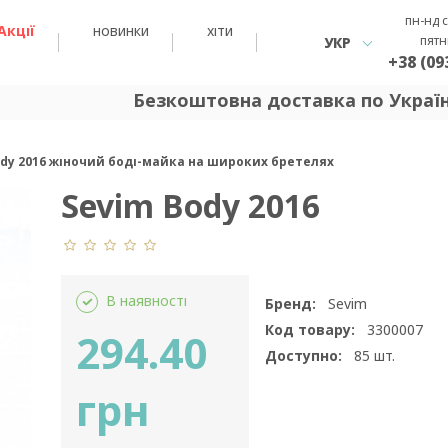
пн-нд с
Акції
новинки
хіти
пятн
УКР
+38 (09
Безкоштовна доставка по Україні 
ody 2016 жіночий боді-майка на широких бретелях
Sevim Body 2016
В наявності
Бренд:
Sevim
Код товару:
3300007
294.40
Доступно:
85
шт.
грн