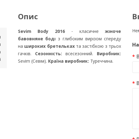
Опис
В
Нем
Sevim Body 2016
- класичне
жіноче
и
бавовняне боді
з глибоким вирізом спереду
н
На
на
широких бретельках
та застібкою з трьох
а
гачків.
Сезонність:
всесезонний.
Виробник:
В
й
Sevim (Севім).
Країна виробник:
Туреччина.
В