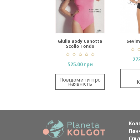
Giulia Body Canotta
Sevim
Scollo Tondo
273
525.00 грн
Повідомити про
К
наявність
Кол
Пан
Спі