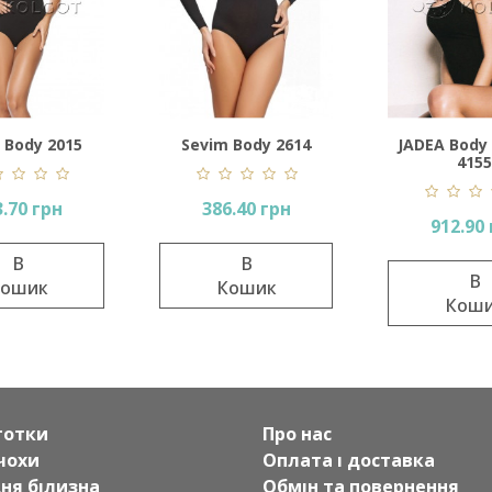
 Body 2015
Sevim Body 2614
JADEA Body 
4155
.70 грн
386.40 грн
912.90
В
В
В
ошик
Кошик
Кош
готки
Про нас
чохи
Оплата і доставка
дня білизна
Обмін та повернення