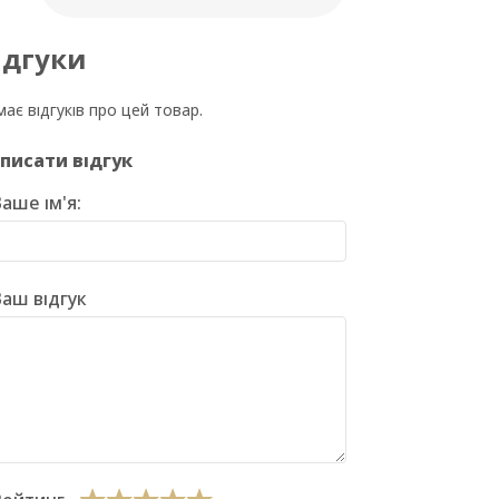
ідгуки
ає відгуків про цей товар.
писати відгук
аше ім'я:
аш відгук