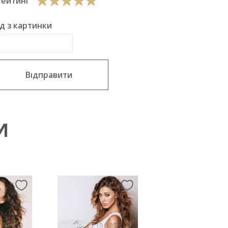
Рейтинг
д з картинки
Відправити
И