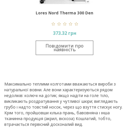
Lores Nord Therma 300 Den
373.32 грн
Повідомити про
наявність
Максимально теплими колготами вважаються вироби з
натуральної вовни. Але вони характеризуються рядом
недоліків: колючі на дотик; якщо надіти на голе тіло,
викликають роздратування у чутливої ​​шкіри; виглядають
грубо і надто товстий носок, через що взуття стискує ногу.
Крім того, пройшовши кілька прань, бавовняна і інша
тканинна продукція (акрил, віскоза) Кошлатий, тобто,
втрачається первісний досконалий вид.