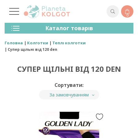
0
Колготки
Каталог товарів
Панчохи
Спідня Білизна
Головна
Колготки
Теплі колготки
Лосини (легінси)
Супер щільні від 120 den
Шкарпетки Та Гольфи
Спортивний Одяг
СУПЕР ЩІЛЬНІ ВІД 120 DEN
Для Чоловіків
Для Дітей
Сортувати:
Бренди
За замовчуванням