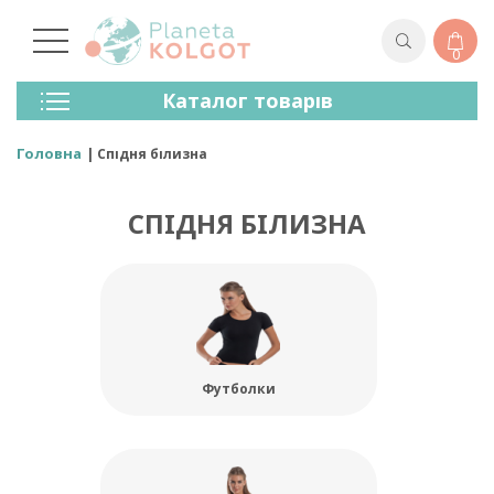
0
Колготки
Каталог товарів
Панчохи
Спідня Білизна
Головна
Спідня білизна
Лосини (легінси)
Шкарпетки Та Гольфи
СПІДНЯ БІЛИЗНА
Спортивний Одяг
Для Чоловіків
Для Дітей
Бренди
Футболки