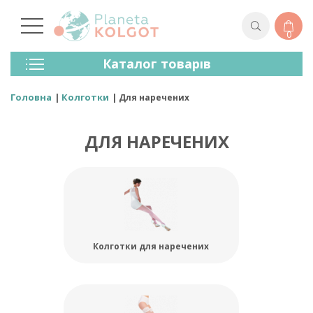
0
Колготки
Каталог товарів
Панчохи
Спідня Білизна
Головна
Колготки
Для наречених
Лосини (легінси)
Шкарпетки Та Гольфи
ДЛЯ НАРЕЧЕНИХ
Спортивний Одяг
Для Чоловіків
Для Дітей
Бренди
Колготки для наречених