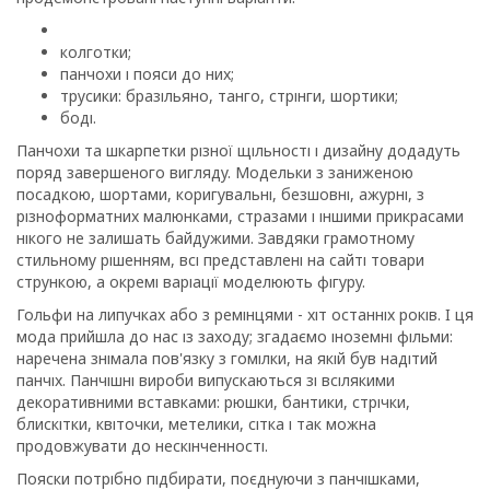
колготки;
панчохи і пояси до них;
трусики: бразільяно, танго, стрінги, шортики;
боді.
Панчохи та шкарпетки різної щільності і дизайну додадуть
поряд завершеного вигляду. Модельки з заниженою
посадкою, шортами, коригувальні, безшовні, ажурні, з
різноформатних малюнками, стразами і іншими прикрасами
нікого не залишать байдужими. Завдяки грамотному
стильному рішенням, всі представлені на сайті товари
стрункою, а окремі варіації моделюють фігуру.
Гольфи на липучках або з ремінцями - хіт останніх років. І ця
мода прийшла до нас із заходу; згадаємо іноземні фільми:
наречена знімала пов'язку з гомілки, на якій був надітий
панчіх. Панчішні вироби випускаються зі всілякими
декоративними вставками: рюшки, бантики, стрічки,
блискітки, квіточки, метелики, сітка і так можна
продовжувати до нескінченності.
Пояски потрібно підбирати, поєднуючи з панчішками,