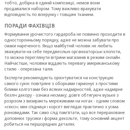
тобто, добірка в єдиній композиції, немов вони
продавалися набором. Тому важливо врахувати
відповідність по візерунку і товщині тканини.
ПОРАДИ ФАХІВЦІВ
Формування урочистого гардероба не повинно проходити в
односторонньому порядку, адже не можна забувати про
смаки нареченого. Якщо майбутній чоловік не любить
зважувати на себе передвесільні організаторські клопоти,
то можна переглянути вітрини магазинів в режимі онлайн.
Найчастіше, чоловіки віддають перевагу американському
стилю - оперезана талія.
Експерти рекомендують орієнтуватися на конструкцію
самого сукні: повітряне з оборками гармонує з простими
білими колготами без всяких надмірностей, адже надмірне
безліч декору - ознака несмаку; довге обтягуючі вузьке з
розрізом з визирають мереживами на ногах - одним словом
«сексі»; міні спідниця і корсет виглядає практично з усіма
різновидами. Так само слід пам'ятати, що все перераховане
доповнює трусики і форма декольте, тому основний акцент
робиться на першорядних деталях.