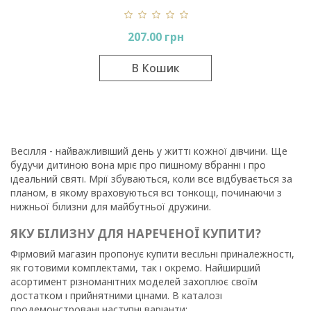
207.00 грн
В Кошик
Весілля - найважливіший день у житті кожної дівчини. Ще
будучи дитиною вона мріє про пишному вбранні і про
ідеальний святі. Мрії збуваються, коли все відбувається за
планом, в якому враховуються всі тонкощі, починаючи з
нижньої білизни для майбутньої дружини.
ЯКУ БІЛИЗНУ ДЛЯ НАРЕЧЕНОЇ КУПИТИ?
Фірмовий магазин пропонує купити весільні приналежності,
як готовими комплектами, так і окремо. Найширший
асортимент різноманітних моделей захоплює своїм
достатком і прийнятними цінами. В каталозі
продемонстровані наступні варіанти: