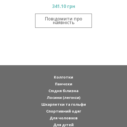
341.10 грн
Повідомити про
наявність
Колготки
Панчохи
Спідня білизна
Лосини (легінси)
Шкарпетки та гольфи
Спортивний одяг
Для чоловіків
Для дітей