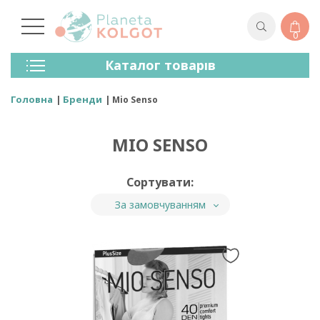
0
Колготки
Каталог товарів
Панчохи
Спідня Білизна
Головна
Бренди
Mio Senso
Лосини (легінси)
Шкарпетки Та Гольфи
MIO SENSO
Спортивний Одяг
Для Чоловіків
Для Дітей
Сортувати:
Бренди
За замовчуванням