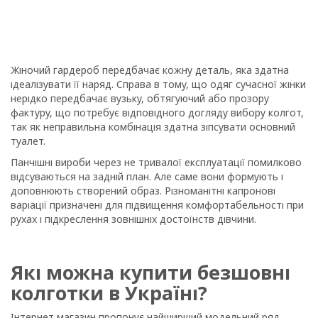
Жіночий гардероб передбачає кожну деталь, яка здатна
ідеалізувати її наряд. Справа в тому, що одяг сучасної жінки
нерідко передбачає вузьку, обтягуючий або прозору
фактуру, що потребує відповідного догляду вибору колгот,
так як неправильна комбінація здатна зіпсувати основний
туалет.
Панчішні вироби через не тривалої експлуатації помилково
відсуваються на задній план. Але саме вони формують і
доповнюють створений образ. Різноманітні капронові
варіації призначені для підвищення комфортабельності при
рухах і підкреслення зовнішніх достоїнств дівчини.
Які можна купити безшовні
колготки в Україні?
Інтернет магазин пропонує найширший модельний ряд,