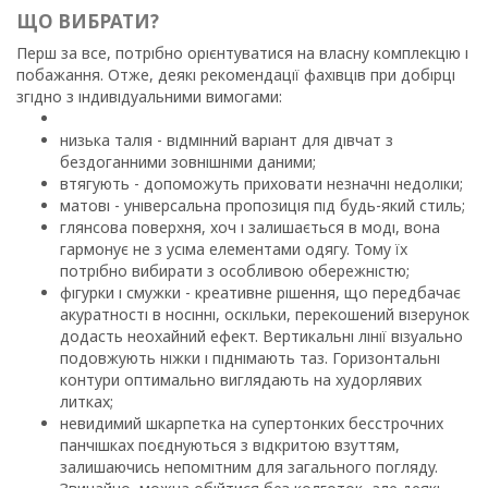
ЩО ВИБРАТИ?
Перш за все, потрібно орієнтуватися на власну комплекцію і
побажання. Отже, деякі рекомендації фахівців при добірці
згідно з індивідуальними вимогами:
низька талія - ​​відмінний варіант для дівчат з
бездоганними зовнішніми даними;
втягують - допоможуть приховати незначні недоліки;
матові - універсальна пропозиція під будь-який стиль;
глянсова поверхня, хоч і залишається в моді, вона
гармонує не з усіма елементами одягу. Тому їх
потрібно вибирати з особливою обережністю;
фігурки і смужки - креативне рішення, що передбачає
акуратності в носінні, оскільки, перекошений візерунок
додасть неохайний ефект. Вертикальні лінії візуально
подовжують ніжки і піднімають таз. Горизонтальні
контури оптимально виглядають на худорлявих
литках;
невидимий шкарпетка на супертонких бесстрочних
панчішках поєднуються з відкритою взуттям,
залишаючись непомітним для загального погляду.