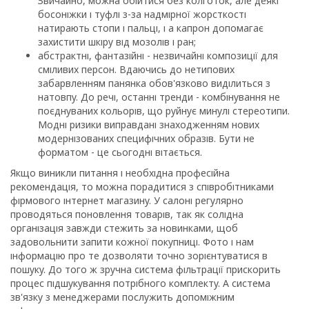
Звичайно, можна обійтися без колготок, але деякі
босоніжки і туфлі з-за надмірної жорсткості
натирають стопи і пальці, і а капрон допомагає
захистити шкіру від мозолів і ран;
абстрактні, фантазійні - незвичайні композиції для
сміливих персон. Вдаючись до нетипових
забарвленням панянка обов'язково виділиться з
натовпу. До речі, останні тренди - комбінування не
поєднуваних кольорів, що руйнує минулі стереотипи.
Модні ризики виправдані знаходженням нових
модернізованих специфічних образів. Бути не
форматом - це сьогодні вітається.
Якщо виникли питання і необхідна професійна
рекомендація, то можна порадитися з співробітниками
фірмового інтернет магазину. У салоні регулярно
проводяться поновлення товарів, так як солідна
організація завжди стежить за новинками, щоб
задовольнити запити кожної покупниці. Фото і нам
інформацію про те дозволяти точно зорієнтуватися в
пошуку. До того ж зручна система фільтрації прискорить
процес підшукування потрібного комплекту. А система
зв'язку з менеджерами послужить допоміжним