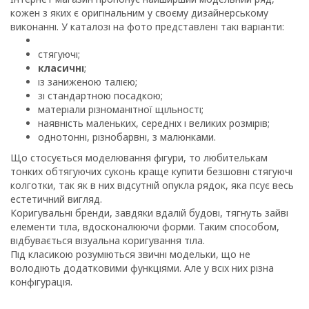
кожен з яких є оригінальним у своєму дизайнерському
виконанні. У каталозі на фото представлені такі варіанти:
стягуючі;
класичні
;
із заниженою талією;
зі стандартною посадкою;
матеріали різноманітної щільності;
наявність маленьких, середніх і великих розмірів;
однотонні, різнобарвні, з малюнками.
Що стосується моделювання фігури, то любителькам
тонких обтягуючих суконь краще купити безшовні стягуючі
колготки, так як в них відсутній опукла рядок, яка псує весь
естетичний вигляд.
Коригувальні бренди, завдяки вдалій будові, тягнуть зайві
елементи тіла, вдосконалюючи форми. Таким способом,
відбувається візуальна коригування тіла.
Під класикою розуміються звичні модельки, що не
володіють додатковими функціями. Але у всіх них різна
конфігурація.