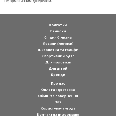
інформативним джерелом.
Колготки
Панчохи
Спідня білизна
Лосини (легінси)
Шкарпетки та гольфи
Спортивний одяг
Для чоловіків
Для дітей
Бренди
Про нас
Оплата і доставка
Обмін та повернення
Опт
Користувача угода
Контактна інформація