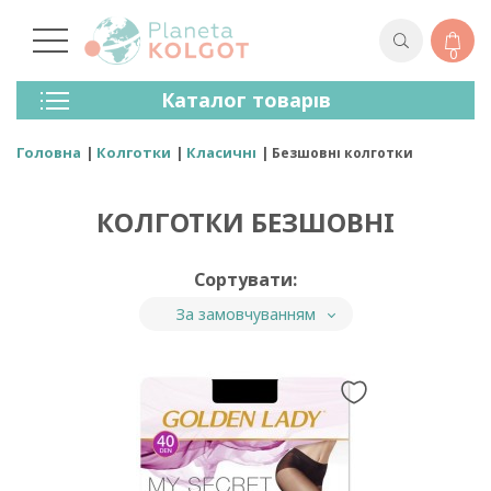
0
Колготки
Каталог товарів
Панчохи
Спідня Білизна
Головна
Колготки
Класичні
Безшовні колготки
Лосини (легінси)
Шкарпетки Та Гольфи
КОЛГОТКИ БЕЗШОВНІ
Спортивний Одяг
Для Чоловіків
Для Дітей
Сортувати:
Бренди
За замовчуванням