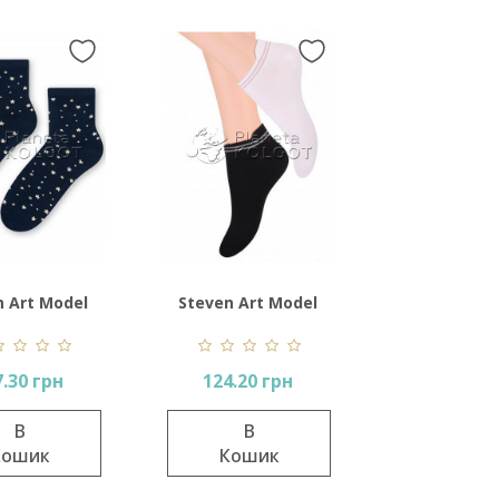
n Art Model
Steven Art Model
099
091
7.30 грн
124.20 грн
В
В
Кошик
Кошик