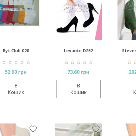
Byt Club 020
Levante D252
Steve
calzino
52.90 грн
73.60 грн
20
В
В
Кошик
Кошик