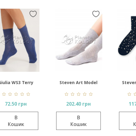
Giulia WS3 Terry
Steven Art Model
Steve
Sport 006
127
72.50 грн
202.40 грн
11
В
В
Кошик
Кошик