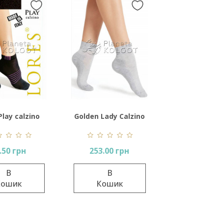
Play calzino
Golden Lady Calzino
Sporty Classico
.50 грн
253.00 грн
В
В
Кошик
Кошик