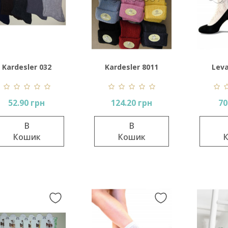
Kardesler 032
Kardesler 8011
Lev
c
52.90 грн
124.20 грн
70
В
В
Кошик
Кошик