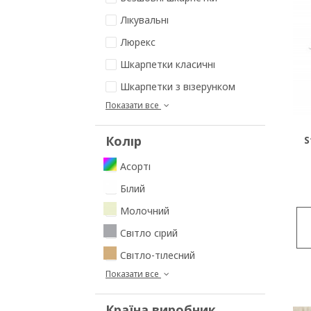
Лікувальні
Люрекс
Шкарпетки класичні
Шкарпетки з візерунком
Показати все
Колір
S
Асорті
Білий
Молочний
Світло сірий
Світло-тілесний
Показати все
Країна виробник