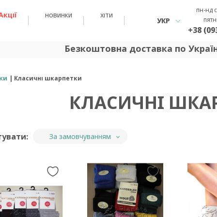
пн-нд с
Акції
новинки
хіти
пятн
УКР
+38 (09
Безкоштовна доставка по Україні 
ки
Класичні шкарпетки
КЛАСИЧНІ ШКА
тувати:
За замовчуванням