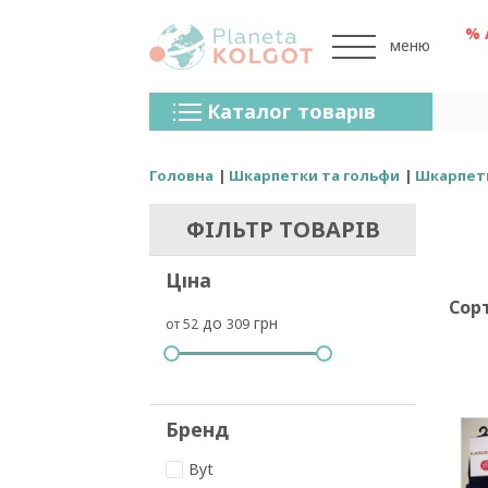
% 
меню
Колготки
Каталог товарів
Панчохи
Спідня Білизна
Головна
Шкарпетки та гольфи
Шкарпет
Лосини (легінси)
ФІЛЬТР ТОВАРІВ
Шкарпетки Та Гольфи
Ціна
Спортивний Одяг
Сор
до
грн
от 52
309
Для Чоловіків
Для Дітей
Бренди
Бренд
Byt