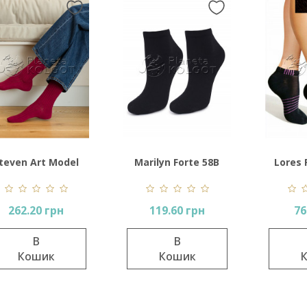
teven Art Model
Marilyn Forte 58B
Lores 
130 Women's
262.20 грн
119.60 грн
76
В
В
Кошик
Кошик