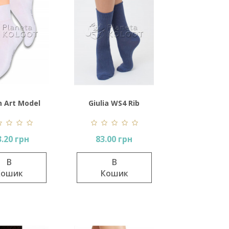
n Art Model
Giulia WS4 Rib
040
3.20 грн
83.00 грн
В
В
Кошик
Кошик