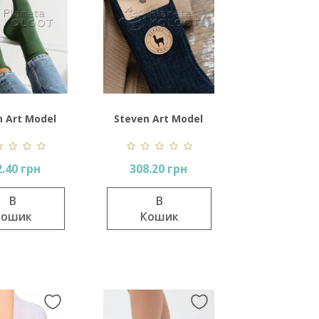
n Art Model
Steven Art Model
110
044
2.40 грн
308.20 грн
В
В
Кошик
Кошик