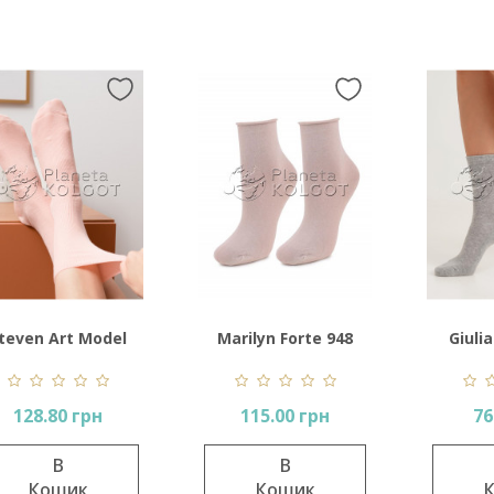
teven Art Model
Marilyn Forte 948
Giuli
018 Women's
No Stress
Cla
128.80 грн
115.00 грн
76
В
В
Кошик
Кошик