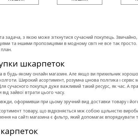
ста задача, з якою може зіткнутися сучасний покупець. Звичайно
ями та іншими пропозиціями в модному світі не все так просто.
 план.
купки шкарпеток
а в будь-якому онлайн магазині. Але якщо ви прихильник хорошої
 колготи. Широкий асортимент, розумна цінова політика і сервіс
. Для сучасного покупця дуже важливий такий ресурс, як час. А пр
від зайвої втрати цього часу.
вжди, оформивши при цьому зручний вид доставки товару і йог
сортимент товару, що відрізняється між собою щільністю вироб
ення на сайті магазина є фільтр, який допомагає впорядкувати 
шкарпеток