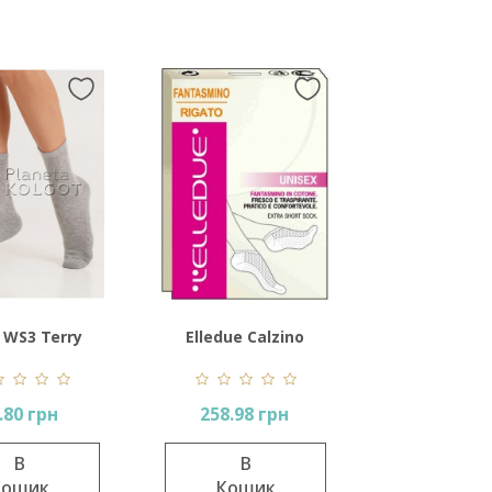
a WS3 Terry
Elledue Calzino
ssic 003
Rigato
.80 грн
258.98 грн
В
В
Кошик
Кошик