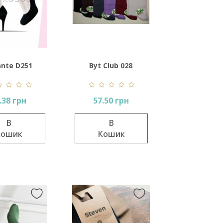
ante D251
Byt Club 028
alzino
.38 грн
57.50 грн
В
В
Кошик
Кошик