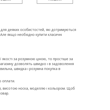
, для деяких особистостей, які дотримуються
 Але якщо необхідно купити класичні
 якості за розумною ціною, то простіше за
 магазину дозволять швидко і в задоволення
авильна, швидка і розумна покупка в
о оплати.
и, висотою носка, моделлю і кольором. Щоб
товар.