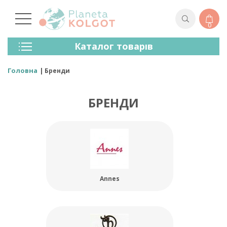
0
Колготки
Каталог товарів
Панчохи
Спідня Білизна
Головна
Бренди
Лосини (легінси)
Шкарпетки Та Гольфи
БРЕНДИ
Спортивний Одяг
Для Чоловіків
Для Дітей
Бренди
Annes