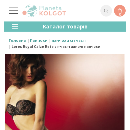
0
Колготки
Каталог товарів
Панчохи
Спідня Білизна
Головна
Панчохи
панчохи сітчасті
Лосини (легінси)
Lores Royal Calze Rete сітчасті жіночі панчохи
Шкарпетки Та Гольфи
Спортивний Одяг
Для Чоловіків
Для Дітей
Бренди