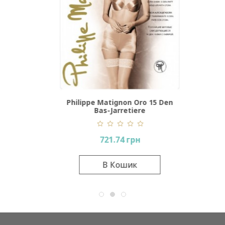
 Micro
Philippe Matignon Oro 15 Den
re
Bas-Jarretiere
721.74 грн
В Кошик