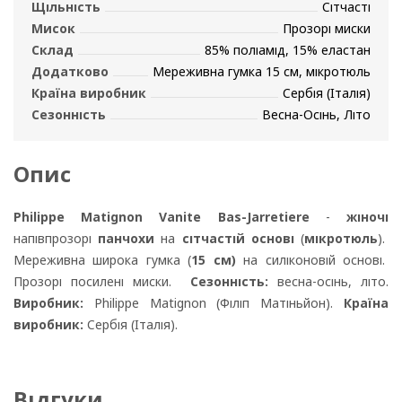
Щільність
Сітчасті
Мисок
Прозорі миски
Склад
85% поліамід, 15% еластан
Додатково
Мереживна гумка 15 см, мікротюль
Країна виробник
Сербія (Італія)
Сезонність
Весна-Осінь, Літо
Опис
Philippe Matignon Vanite Bas-Jarretiere
-
жіночі
напівпрозорі
панчохи
на
сітчастій основі
(
мікротюль
).
Мереживна широка гумка (
15 см)
на силіконовій основі.
Прозорі посилені миски.
Сезонність:
весна-осінь, літо.
Виробник:
Philippe Matignon (Філіп Матіньйон).
Країна
виробник:
Сербія (Італія).
Відгуки