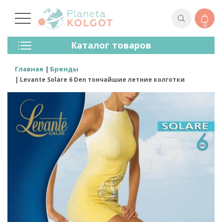
0
Колготки
Каталог товаров
Чулки
Нижнее Белье
Главная
Бренды
Лосины (леггинсы)
Levante Solare 6 Den тончайшие летние колготки
Носки И Гольфы
Спортивная Одежда
Для Мужчин
Для Детей
Бренды