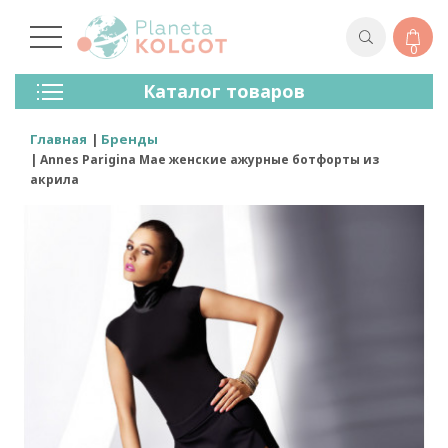
0
Колготки
Каталог товаров
Чулки
Нижнее Белье
Главная
Бренды
Лосины (леггинсы)
Annes Parigina Mae женские ажурные ботфорты из
Носки И Гольфы
акрила
Спортивная Одежда
Для Мужчин
Для Детей
Бренды