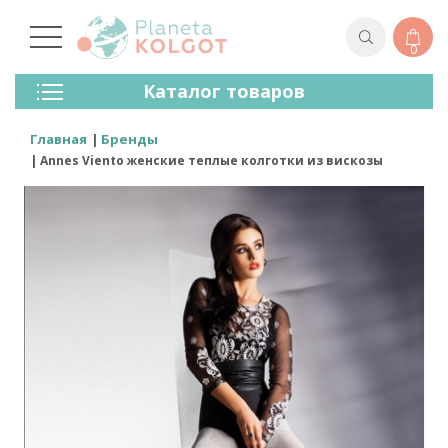
0
Колготки
Каталог товаров
Чулки
Нижнее Белье
Главная
Бренды
Лосины (леггинсы)
Annes Viento женские теплые колготки из вискозы
Носки И Гольфы
Спортивная Одежда
Для Мужчин
Для Детей
Бренды