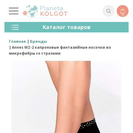
0
Колготки
Каталог товаров
Чулки
Нижнее Белье
Главная
Бренды
Лосины (леггинсы)
Annes WZ-2 капроновые фантазийные носочки из
Носки И Гольфы
микрофибры со стразами
Спортивная Одежда
Для Мужчин
Для Детей
Бренды