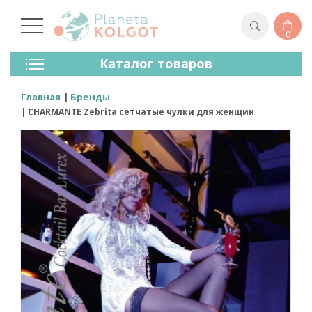
0
Колготки
Каталог товаров
Чулки
Нижнее Белье
Главная
Бренды
Лосины (леггинсы)
CHARMANTE Zebrita сетчатые чулки для женщин
Носки И Гольфы
Спортивная Одежда
Для Мужчин
Для Детей
Бренды