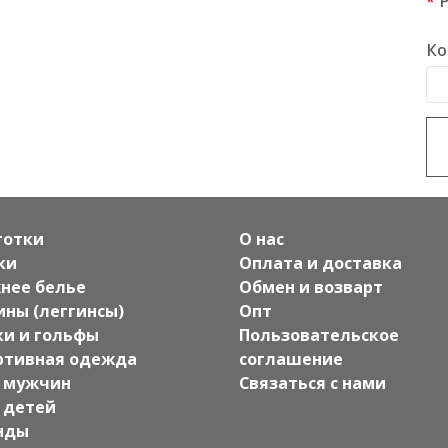
Ко
готки
О нас
ки
Оплата и доставка
нее белье
Обмен и возварт
ины (леггинсы)
Опт
ки и гольфы
Пользовательское
ртивная одежда
соглашение
 мужчин
Связаться с нами
 детей
нды