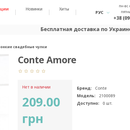
пн-вс 
кции
Новинки
Хиты
пятн
РУС
+38 (09
Бесплатная доставка по Украине
тонкие свадебные чулки
Conte Amore
Нет в наличии
Бренд:
Conte
Модель:
2100089
209.00
Доступно:
0
шт.
грн