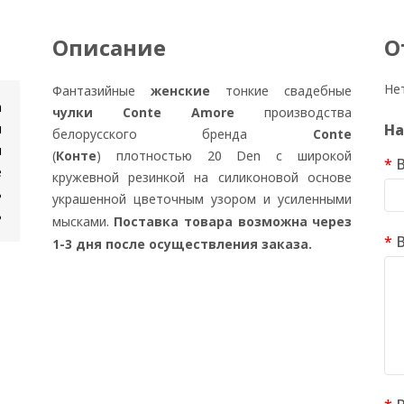
Описание
О
Не
Фантазийные
женские
тонкие свадебные
n
чулки Conte Amore
производства
и
На
белорусского бренда
Conte
н
(
Конте
) плотностью 20 Den с широкой
е
кружевной резинкой на силиконовой основе
ь
украшенной цветочным узором и усиленными
ь
мысками.
Поставка товара возможна через
1-3 дня после осуществления заказа.