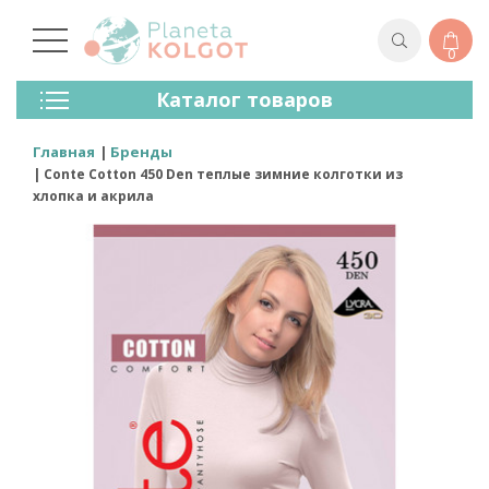
0
Колготки
Каталог товаров
Чулки
Нижнее Белье
Главная
Бренды
Лосины (леггинсы)
Conte Cotton 450 Den теплые зимние колготки из
Носки И Гольфы
хлопка и акрила
Спортивная Одежда
Для Мужчин
Для Детей
Бренды