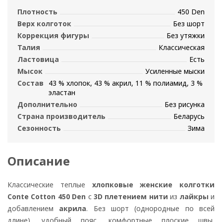
Плотность
450 Den
Верх колготок
Без шорт
Коррекция фигуры
Без утяжки
Талия
Классическая
Ластовица
Есть
Мысок
Усиленные мыски
Состав
43 % хлопок, 43 % акрил, 11 % полиамид, 3 %
эластан
Дополнительно
Без рисунка
Страна производитель
Беларусь
Сезонность
Зима
Описание
Классические теплые
хлопковые женские колготки
Conte Cotton 450 Den
с
3D плетением нити
из
лайкры
и
добавлением
акрила
. Без шорт (однородные по всей
длине), удобный пояс, комфортные плоские швы,