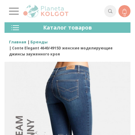
0
Колготки
Каталог товаров
Чулки
Нижнее Белье
Главная
Бренды
Лосины (леггинсы)
Conte Elegant 4640/4915D женские моделирующие
Носки И Гольфы
джинсы зауженного кроя
Спортивная Одежда
Для Мужчин
Для Детей
Бренды