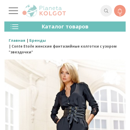
0
Колготки
Каталог товаров
Чулки
Нижнее Белье
Главная
Бренды
Лосины (леггинсы)
Conte Etoile женские фантазийные колготки с узором
Носки И Гольфы
"звездочки"
Спортивная Одежда
Для Мужчин
Для Детей
Бренды