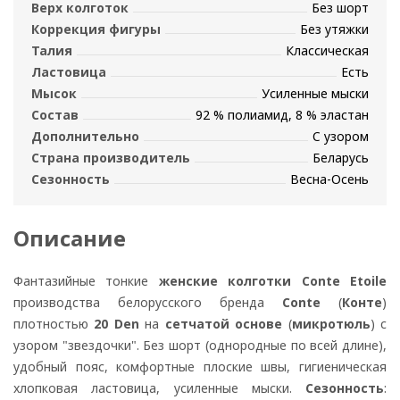
Верх колготок
Без шорт
Коррекция фигуры
Без утяжки
Талия
Классическая
Ластовица
Есть
Мысок
Усиленные мыски
Состав
92 % полиамид, 8 % эластан
Дополнительно
С узором
Страна производитель
Беларусь
Сезонность
Весна-Осень
Описание
Фантазийные тонкие
женские колготки
Conte Etoile
производства белорусского бренда
Conte
(
Конте
)
плотностью
20 Den
на
сетчатой основе
(
микротюль
) с
узором "звездочки". Без шорт (однородные по всей длине),
удобный пояс, комфортные плоские швы, гигиеническая
хлопковая ластовица, усиленные мыски.
Сезонность
: