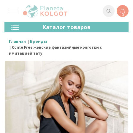
0
Колготки
Каталог товаров
Чулки
Нижнее Белье
Главная
Бренды
Лосины (леггинсы)
Conte Free женские фантазийные колготки с
Носки И Гольфы
имитацией тату
Спортивная Одежда
Для Мужчин
Для Детей
Бренды