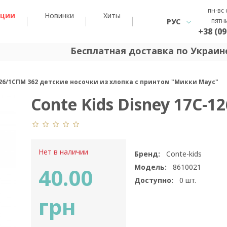
пн-вс 
кции
Новинки
Хиты
пятн
РУС
+38 (09
Бесплатная доставка по Украине
-126/1СПМ 362 детские носочки из хлопка с принтом "Микки Маус"
Conte Kids Disney 17С-1
Нет в наличии
Бренд:
Conte-kids
Модель:
8610021
40.00
Доступно:
0
шт.
грн