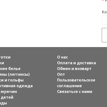
Ко
готки
О нас
ки
Оплата и доставка
нее белье
Обмен и возварт
ины (леггинсы)
Опт
ки и гольфы
Пользовательское
ртивная одежда
соглашение
 мужчин
Связаться с нами
 детей
нды