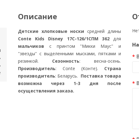
Описание
О
Не
Детские хлопковые носки
средней длины
Conte Kids Disney 17С-126/1СПМ 362
для
На
мальчиков
с принтом "Микки Маус" и
м
"звезды" с выделенными мысками, пятками и
ь
резинкой.
Сезонность
: весна-осень.
ь
Производитель
: Conte (Конте).
Страна
е
производитель
: Беларусь.
Поставка товара
возможна через 1-3 дня после
осуществления заказа.