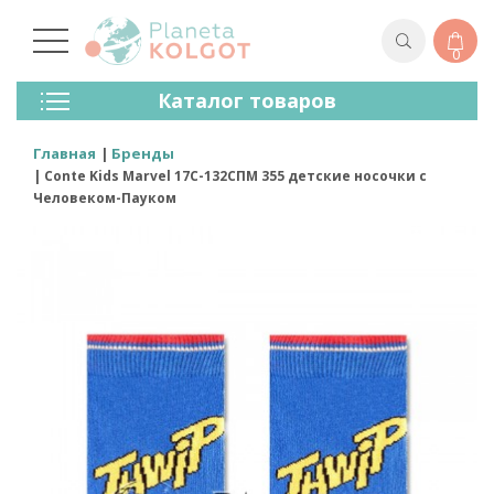
0
Колготки
Каталог товаров
Чулки
Нижнее Белье
Главная
Бренды
Лосины (леггинсы)
Conte Kids Marvel 17С-132СПМ 355 детские носочки с
Носки И Гольфы
Человеком-Пауком
Спортивная Одежда
Для Мужчин
Для Детей
Бренды