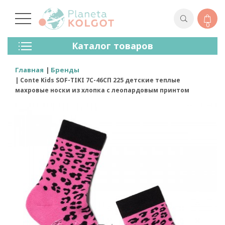
0
Колготки
Каталог товаров
Чулки
Нижнее Белье
Главная
Бренды
Лосины (леггинсы)
Conte Kids SOF-TIKI 7С-46СП 225 детские теплые
Носки И Гольфы
махровые носки из хлопка с леопардовым принтом
Спортивная Одежда
Для Мужчин
Для Детей
Бренды