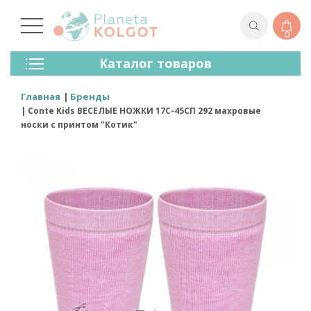
0
Колготки
Каталог товаров
Чулки
Нижнее Белье
Главная
Бренды
Лосины (леггинсы)
Conte Kids ВЕСЕЛЫЕ НОЖКИ 17С-45СП 292 махровые
Носки И Гольфы
носки с принтом "Котик"
Спортивная Одежда
Для Мужчин
Для Детей
Бренды