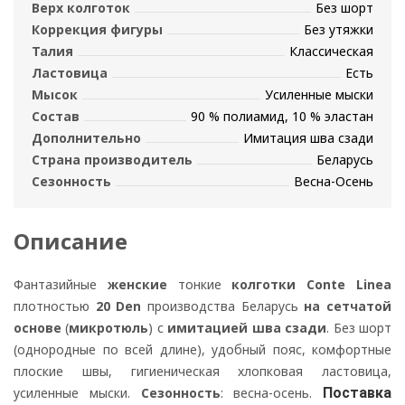
Верх колготок
Без шорт
Коррекция фигуры
Без утяжки
Талия
Классическая
Ластовица
Есть
Мысок
Усиленные мыски
Состав
90 % полиамид, 10 % эластан
Дополнительно
Имитация шва сзади
Страна производитель
Беларусь
Сезонность
Весна-Осень
Описание
Фантазийные
женские
тонкие
колготки Conte Linea
плотностью
20 Den
производства Беларусь
на сетчатой
основе
(
микротюль
) с
имитацией шва сзади
. Без шорт
(однородные по всей длине), удобный пояс, комфортные
плоские швы, гигиеническая хлопковая ластовица,
усиленные мыски.
Сезонность
:
весна-осень.
Поставка