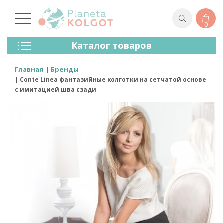
0
Колготки
Каталог товаров
Чулки
Нижнее Белье
Главная
Бренды
Лосины (леггинсы)
Conte Linea фантазийные колготки на сетчатой основе
Носки И Гольфы
с имитацией шва сзади
Спортивная Одежда
Для Мужчин
Для Детей
Бренды