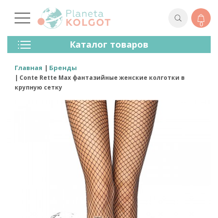
0
Колготки
Каталог товаров
Чулки
Нижнее Белье
Главная
Бренды
Лосины (леггинсы)
Conte Rette Max фантазийные женские колготки в
Носки И Гольфы
крупную сетку
Спортивная Одежда
Для Мужчин
Для Детей
Бренды