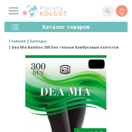
0
Колготки
Каталог товаров
Чулки
Нижнее Белье
Главная
Бренды
Лосины (леггинсы)
Dea Mia Bamboo 300 Den теплые бамбуковые колготки
Носки И Гольфы
Спортивная Одежда
Для Мужчин
Для Детей
Бренды