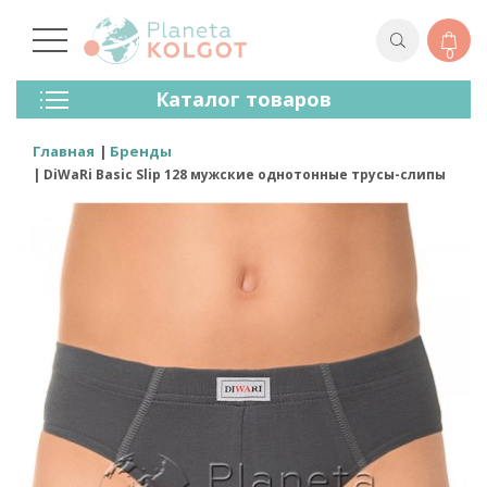
0
Колготки
Каталог товаров
Чулки
Нижнее Белье
Главная
Бренды
Лосины (леггинсы)
DiWaRi Basic Slip 128 мужские однотонные трусы-слипы
Носки И Гольфы
Спортивная Одежда
Для Мужчин
Для Детей
Бренды