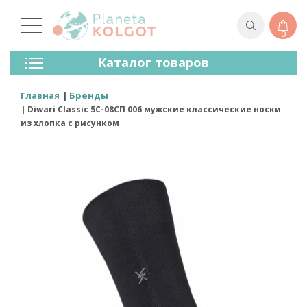
0
Колготки
Каталог товаров
Чулки
Нижнее Белье
Главная
Бренды
Лосины (леггинсы)
Diwari Classic 5С-08СП 006 мужские классические носки
Носки И Гольфы
из хлопка с рисунком
Спортивная Одежда
Для Мужчин
Для Детей
Бренды