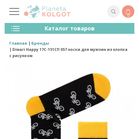
0
Колготки
Каталог товаров
Чулки
Нижнее Белье
Главная
Бренды
Лосины (леггинсы)
Diwari Happy 17С-151СП 057 носки для мужчин из хлопка
Носки И Гольфы
с рисунком
Спортивная Одежда
Для Мужчин
Для Детей
Бренды