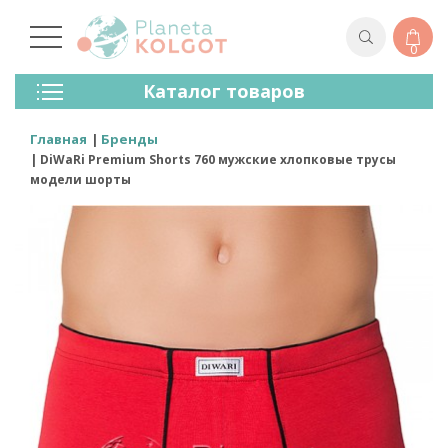
0
Колготки
Каталог товаров
Чулки
Нижнее Белье
Главная
Бренды
Лосины (леггинсы)
DiWaRi Premium Shorts 760 мужские хлопковые трусы
Носки И Гольфы
модели шорты
Спортивная Одежда
Для Мужчин
Для Детей
Бренды