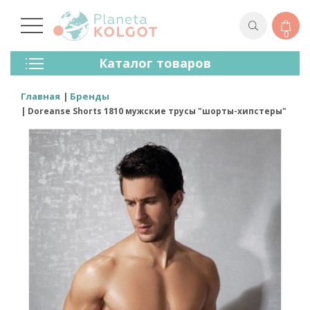
0
Колготки
Каталог товаров
Чулки
Нижнее Белье
Главная
Бренды
Лосины (леггинсы)
Doreanse Shorts 1810 мужские трусы "шорты-хипстеры"
Носки И Гольфы
Спортивная Одежда
Для Мужчин
Для Детей
Бренды