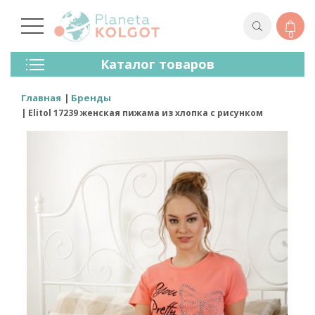
0
Колготки
Каталог товаров
Чулки
Нижнее Белье
Главная
Бренды
Лосины (леггинсы)
Elitol 17239 женская пижама из хлопка с рисунком
Носки И Гольфы
Спортивная Одежда
Для Мужчин
Для Детей
Бренды