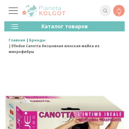
0
Колготки
Каталог товаров
Чулки
Нижнее Белье
Главная
Бренды
Лосины (леггинсы)
Elledue Canotta бесшовная женская майка из
Носки И Гольфы
микрофибры
Спортивная Одежда
Для Мужчин
Для Детей
Бренды