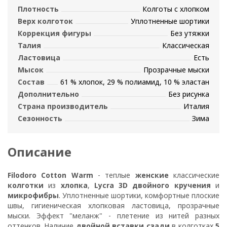
Плотность
Колготы с хлопком
Верх колготок
Уплотненные шортики
Коррекция фигуры
Без утяжки
Талия
Классическая
Ластовица
Есть
Мысок
Прозрачные мыски
Состав
61 % хлопок, 29 % полиамид, 10 % эластан
Дополнительно
Без рисунка
Страна производитель
Италия
Сезонность
Зима
Описание
Filodoro Cotton Warm
- теплые
женские
классические
колготки
из
хлопка
,
Lycra 3D двойного кручения
и
микрофибры
. Уплотненные шортики, комфортные плоские
швы, гигиеническая хлопковая ластовица, прозрачные
мыски. Эффект "меланж" - плетение из нитей разных
оттенков. Наличие
двойной вставки сзади
в колготках
5