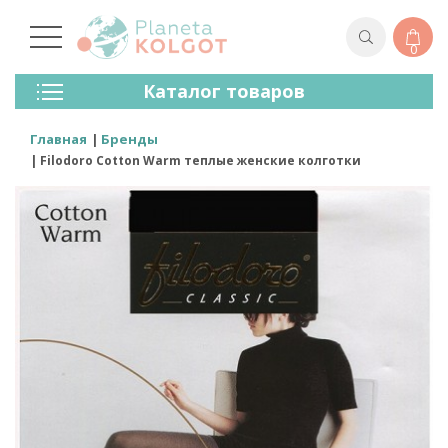
0
Колготки
Каталог товаров
Чулки
Нижнее Белье
Главная
Бренды
Лосины (леггинсы)
Filodoro Cotton Warm теплые женские колготки
Носки И Гольфы
Спортивная Одежда
Для Мужчин
Для Детей
Бренды