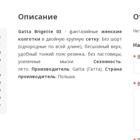
Описание
О
Не
Gatta Brigette 03
- фантазийные
женские
е
колготки
в двойную крупную
сетку
. Без шорт
т
На
(однородные по всей длине), бесшовный верх,
и
удобный тонкий пояс-резинка, без ластовицы,
я
усиленные мыски.
Сезонность
:
т
лето.
Производитель
: Gattа (Гатта).
Страна
и
производитель
: Польша.
н
а
а
о