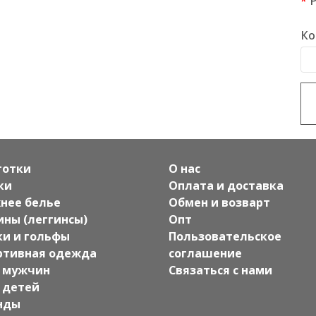
Ко
готки
О нас
ки
Оплата и доставка
нее белье
Обмен и возварт
ины (леггинсы)
Опт
ки и гольфы
Пользовательское
ртивная одежда
соглашение
 мужчин
Связаться с нами
 детей
нды