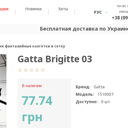
пн-вс 
кции
Новинки
Хиты
пятн
РУС
+38 (09
Бесплатная доставка по Украине
ские фантазийные колготки в сетку
Gatta Brigitte 03
В наличии
Бренд:
Gatta
Модель:
1510007
77.74
Доступно:
0
шт.
грн