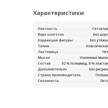
Характеристики
Плотность
Сетчаты
Верх колготок
Без шор
Коррекция фигуры
Без утяжк
Талия
Классическа
Ластовица
Не
Мысок
Усиленные мыск
Состав
92 % полиамид, 8 % эласта
Дополнительно
Без рисунк
Страна производитель
Польш
Сезонность
Лет