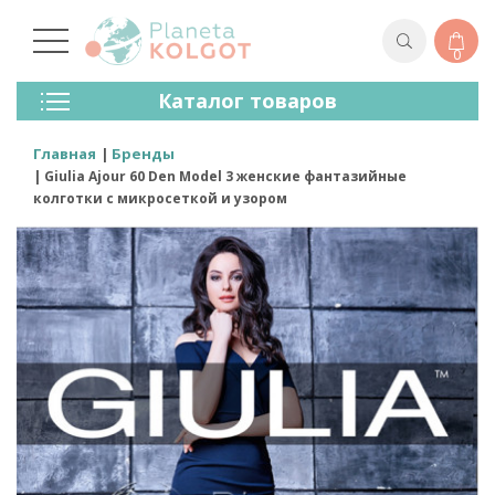
0
Колготки
Каталог товаров
Чулки
Нижнее Белье
Главная
Бренды
Лосины (леггинсы)
Giulia Ajour 60 Den Model 3 женские фантазийные
Носки И Гольфы
колготки с микросеткой и узором
Спортивная Одежда
Для Мужчин
Для Детей
Бренды