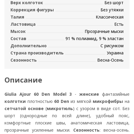
Верх колготок
Без шорт
Коррекция фигуры
Без утяжки
Талия
Классическая
Ластовица
Есть
Мысок
Прозрачные мыски
Состав
91 % полиамид, 9 % эластан
Дополнительно
С рисунком
Страна производитель
Украина
Сезонность
Весна-Осень
Описание
Giulia Ajour 60 Den Model 3
-
женские
фантазийные
колготки
плотностью
60 Den
из мягкой
микрофибры
на
сетчатой основе
(
микротюль
) с узором в виде сот. Без
шорт (однородные по всей длине), удобный пояс,
комфортные плоские швы, анатомическая ластовица,
прозрачные усиленные мыски.
Сезонность
: весна-осень.