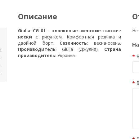
Описание
О
Giulia CG-01
-
хлопковые женские
высокие
Не
носки
с рисунком. Комфортная резинка и
двойной борт.
Сезонность
: весна-осень.
На
Производитель
: Giulia (Джулия).
Страна
м
производитель
: Украина.
а
ь
е