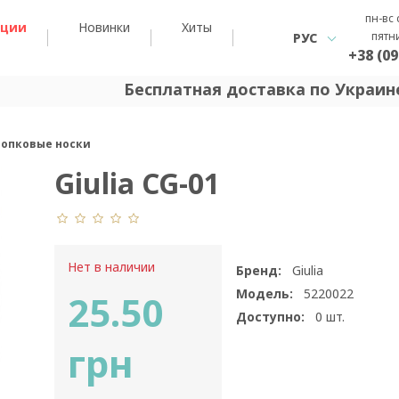
пн-вс 
кции
Новинки
Хиты
пятн
РУС
+38 (09
Бесплатная доставка по Украине
хлопковые носки
Giulia CG-01
Нет в наличии
Бренд:
Giulia
Модель:
5220022
25.50
Доступно:
0
шт.
грн