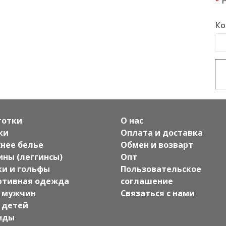
Ко
готки
О нас
ки
Оплата и доставка
нее белье
Обмен и возварт
ины (леггинсы)
Опт
ки и гольфы
Пользовательское
ртивная одежда
соглашение
 мужчин
Связаться с нами
 детей
нды