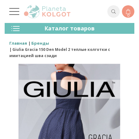
0
Колготки
Каталог товаров
Чулки
Нижнее Белье
Главная
Бренды
Лосины (леггинсы)
Giulia Gracia 150 Den Model 2 теплые колготки с
Носки И Гольфы
имитацией шва сзади
Спортивная Одежда
Для Мужчин
Для Детей
Бренды